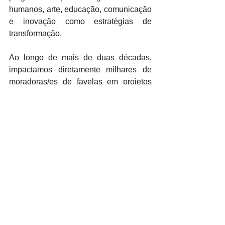
humanos, arte, educação, comunicação 
e inovação como estratégias de 
transformação. 
Ao longo de mais de duas décadas, 
impactamos diretamente milhares de 
moradoras/es de favelas em projetos 
que se tornaram referência nacional e 
internacional, sempre articulando com 
universidades, empresas e instituições 
públicas. 
Nosso trabalho tem inspirado novas 
políticas, produzido dados essenciais 
para compreender a realidade dos 
espaços populares e gerado 
alternativas concretas de renda, 
educação e cidadania. 