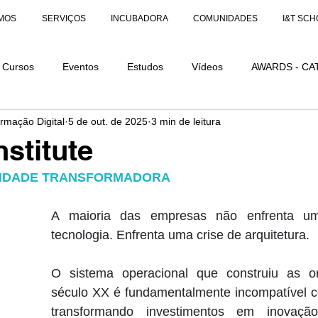
MOS
SERVIÇOS
INCUBADORA
COMUNIDADES
I&T SCH
Cursos
Eventos
Estudos
Vídeos
AWARDS - CA
ormação Digital
5 de out. de 2025
3 min de leitura
AÇÕES
AWARDS - CATEGORIA DISTINÇÃO
nstitute
SIDADE TRANSFORMADORA
A maioria das empresas não enfrenta um
tecnologia. Enfrenta uma crise de arquitetura. 
O sistema operacional que construiu as or
século XX é fundamentalmente incompatível co
transformando investimentos em inovaç