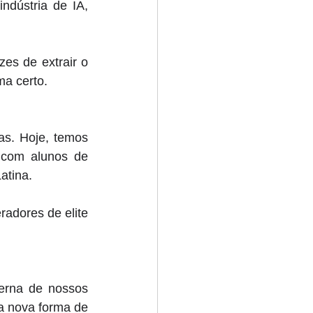
dústria de IA, 
es de extrair o 
a certo. 
s. Hoje, temos 
com alunos de 
atina. 
dores de elite 
erna de nossos 
 nova forma de 