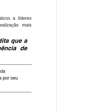
icos a líderes 
alização mais 
 
ta que a 
ência de 
 da 
a por seu 