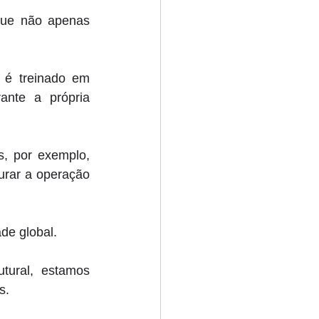
que não apenas 
 é treinado em 
nte a própria 
, por exemplo, 
rar a operação 
de global. 
tural, estamos 
s. 