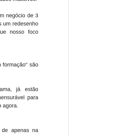
m negócio de 3 
s um redesenho 
que nosso foco 
 formação" são 
ma, já estão 
nsurável para 
o agora. 
 de apenas na 