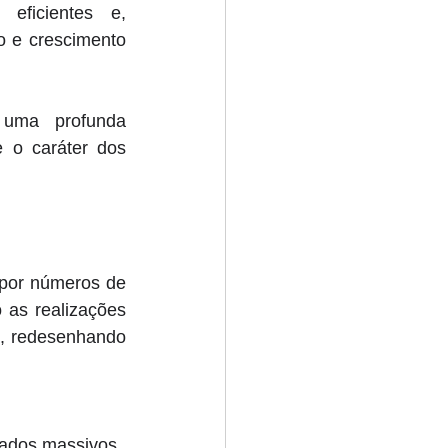
ficientes e, 
 e crescimento 
uma profunda 
o caráter dos 
por números de 
as realizações 
, redesenhando 
Nossa metodologia não é teórica; é um sistema de execução que gera resultados massivos. 