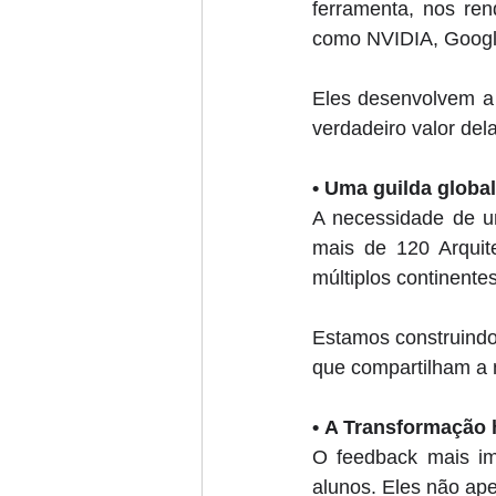
ferramenta, nos ren
como NVIDIA, Google
Eles desenvolvem a 
verdadeiro valor del
• 
Uma guilda global
A necessidade de um
mais de 120 Arquit
múltiplos continente
Estamos construindo
que compartilham a 
• A
 Transformação 
O feedback mais im
alunos. Eles não ap