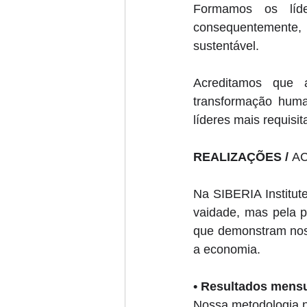
Formamos os líder
consequentemente, m
sustentável. 
Acreditamos que 
transformação huma
líderes mais requisi
REALIZAÇÕES / 
A
Na SIBERIA Institut
vaidade, mas pela p
que demonstram noss
a economia. 
• 
Resultados mensu