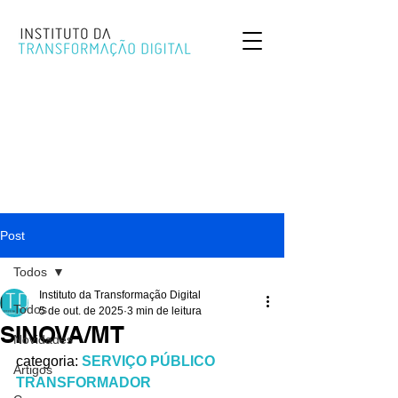
Post
Todos
Instituto da Transformação Digital
Todos
5 de out. de 2025
3 min de leitura
SINOVA/MT
Novidades
categoria: 
SERVIÇO PÚBLICO 
Artigos
TRANSFORMADOR