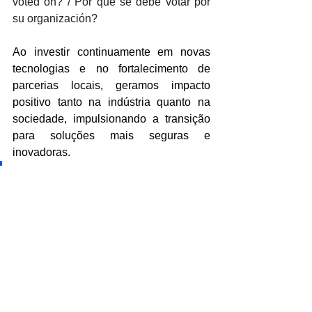
voted on? / Por qué se debe votar por 
su organización?
Ao investir continuamente em novas 
tecnologias e no fortalecimento de 
parcerias locais, geramos impacto 
positivo tanto na indústria quanto na 
sociedade, impulsionando a transição 
para soluções mais seguras e 
inovadoras. 
Acreditamos que nossa 
trajetória de transformação 
digital, aliada ao 
compromisso em garantir 
que sistemas funcionem 
melhor, nos torna uma 
organização exemplar para 