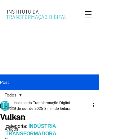
Post
Todos
Instituto da Transformação Digital
Todos
3 de out. de 2025
3 min de leitura
Vulkan
Novidades
categoria: 
INDÚSTRIA 
Artigos
TRANSFORMADORA