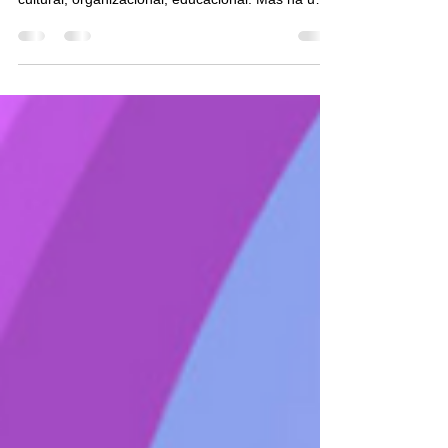
Vivemos um tempo em que “transformar” virou
verbo da moda. Fala-se em transformação digital,
cultural, organizacional, educacional. Mas há uma
transformação que vai além das tecnologias, dos
processos e dos modelos de negócio, uma
transformação que pede coragem para
reconectar o que o progresso separou: o humano,
o natural e o tecnológico.