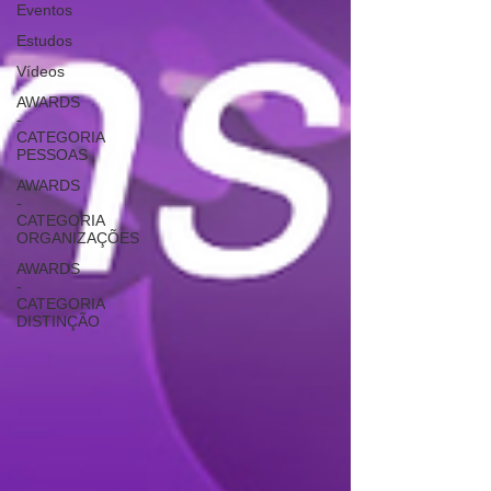
Eventos
Estudos
Vídeos
AWARDS
-
CATEGORIA
PESSOAS
AWARDS
-
CATEGORIA
ORGANIZAÇÕES
AWARDS
-
CATEGORIA
DISTINÇÃO